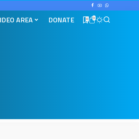
IDEO AREA
DONATE
0
0