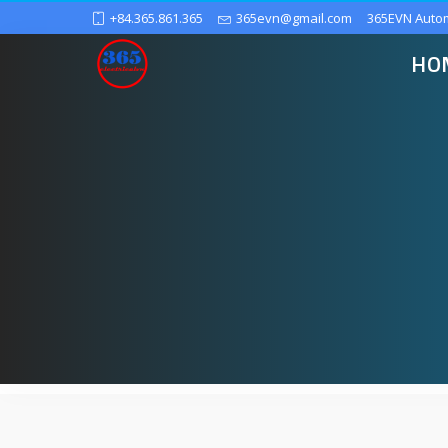
+84.365.861.365
365evn@gmail.com
365EVN Auto
HO