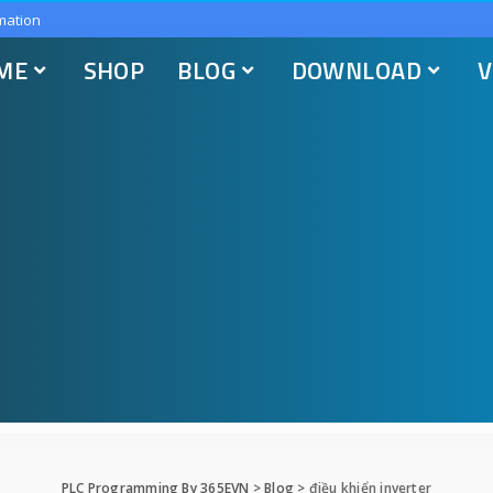
mation
ME
SHOP
BLOG
DOWNLOAD
V
PLC Programming By 365EVN
>
Blog
>
điều khiển inverter