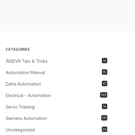
CATEGORIES
365EVN Tips & Tricks
16
Automation Manual
15
Delta Automation
47
Electrical – Automation
199
Servo Training
14
Siemens Automation
131
Uncategorized
26