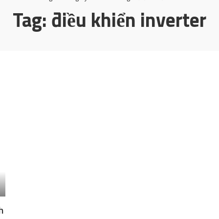
Tag:
điều khiển inverter
h