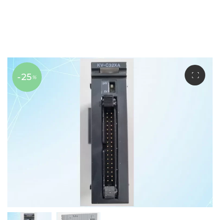
-25
%