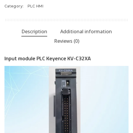
Keyence
Category:
PLC HMI
KV-
C32XA
quantity
Description
Additional information
Reviews (0)
Input module PLC Keyence KV-C32XA