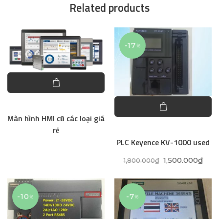
Related products
-17
%
Màn hình HMI cũ các loại giá
rẻ
PLC Keyence KV-1000 used
Original price 
Curr
1,500.000
₫
1,800.000
₫
-10
-7
%
%