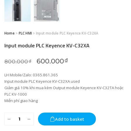
Home
>
PLC HMI
> Input module PLC Keyence KV-C32XA
Input module PLC Keyence KV-C32XA
Original price was: 800.000₫
Current price is: 6
600.000
₫
800.000
₫
LH Mobile/Zalo: 0365.861.365
Input module PLC Keyence KV-C32XA used
Giảm giá 10% khi mua kèm Output module Keyence KV-C32TA hoặc
PLC KV-1000
Miễn phí giao hàng
Input
Add to basket
module
PLC