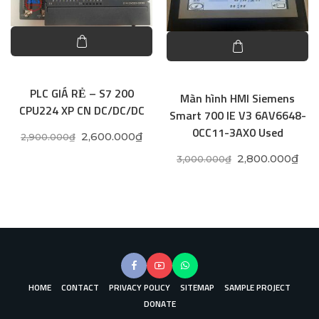
PLC GIÁ RẺ – S7 200
Màn hình HMI Siemens
CPU224 XP CN DC/DC/DC
Smart 700 IE V3 6AV6648-
0CC11-3AX0 Used
Original price was: 2,900.000₫.
Current price is: 2,600.000₫.
2,600.000
₫
2,900.000
₫
Original price 
Curr
2,800.000
₫
3,000.000
₫
HOME
CONTACT
PRIVACY POLICY
SITEMAP
SAMPLE PROJECT
DONATE