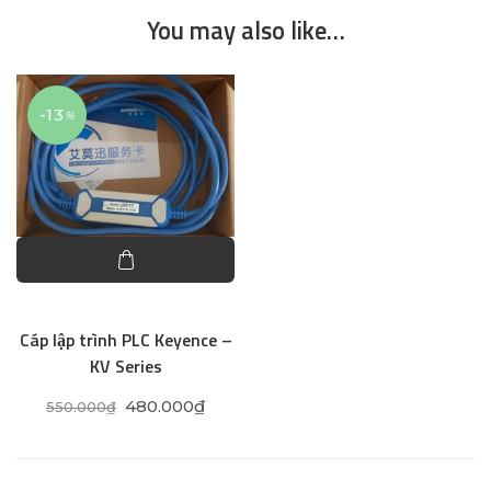
You may also like…
-13
%
Cáp lập trình PLC Keyence –
KV Series
Original price was: 550.000₫.
Current price is: 480.000₫.
480.000
₫
550.000
₫